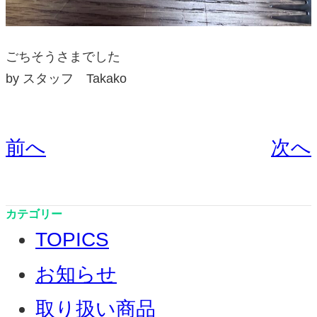
ごちそうさまでした
by スタッフ Takako
前へ
次へ
カテゴリー
TOPICS
お知らせ
取り扱い商品