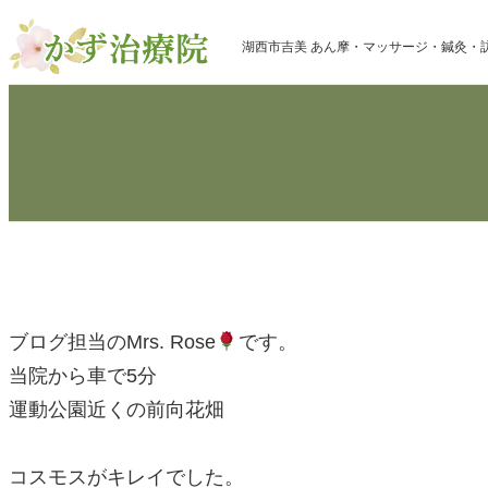
内
湖西市吉美 あん摩・マッサージ・鍼灸・
容
を
ス
キ
ッ
ブログ担当のMrs. Rose
です。
プ
当院から車で5分
運動公園近くの前向花畑
コスモスがキレイでした。