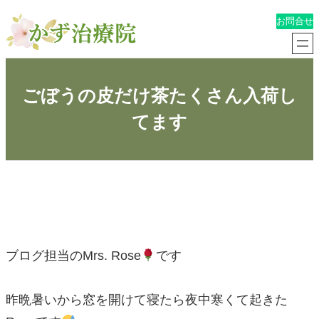
内
お問合せ
容
を
ごぼうの皮だけ茶たくさん入荷し
てます
ス
キ
ッ
プ
ブログ担当のMrs. Rose
です
昨晩暑いから窓を開けて寝たら夜中寒くて起きた