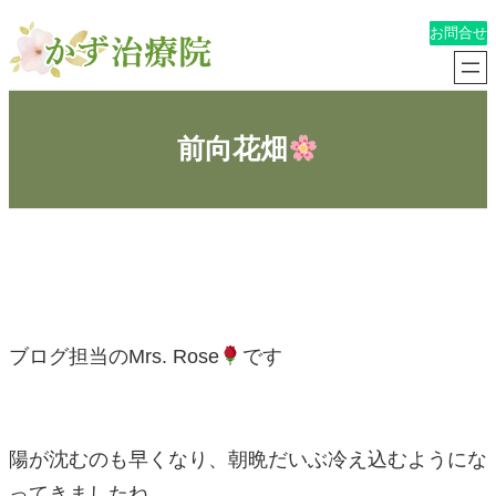
内
お問合せ
容
を
前向花畑
ス
キ
ッ
プ
ブログ担当のMrs. Rose
です
陽が沈むのも早くなり、朝晩だいぶ冷え込むようにな
ってきましたね。