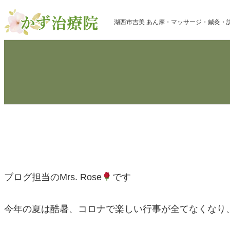
内
湖西市吉美 あん摩・マッサージ・鍼灸・
容
を
ス
キ
ッ
プ
ブログ担当のMrs. Rose
です
今年の夏は酷暑、コロナで楽しい行事が全てなくなり