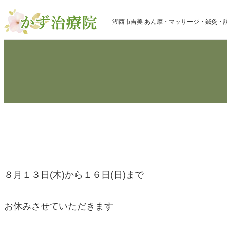
内
湖西市吉美 あん摩・マッサージ・鍼灸・
容
を
ス
キ
ッ
プ
８月１３日(木)から１６日(日)まで
お休みさせていただきます