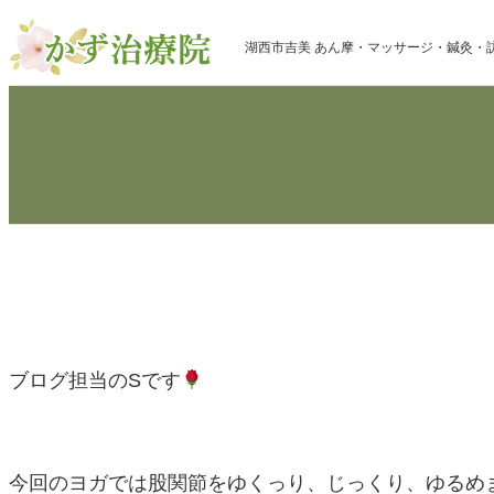
内
湖西市吉美 あん摩・マッサージ・鍼灸・
容
を
ス
キ
ッ
プ
ブログ担当のSです
今回のヨガでは股関節をゆくっり、じっくり、ゆるめ