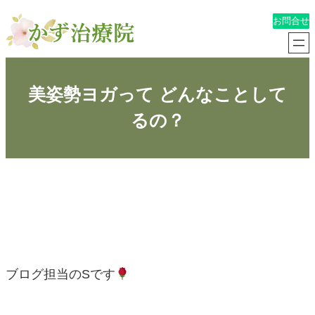
内
お問合せ
容
を
美姿勢ヨガって どんなことして
るの？
ス
キ
ッ
プ
ブログ担当のSです